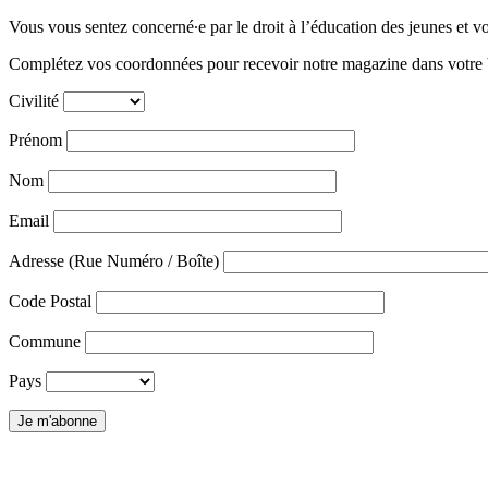
Vous vous sentez concerné∙e par le droit à l’éducation des jeunes et v
Complétez vos coordonnées pour recevoir notre magazine dans votre bo
Civilité
Prénom
Nom
Email
Adresse (Rue Numéro / Boîte)
Code Postal
Commune
Pays
Je m'abonne